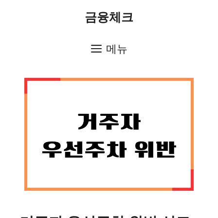
컨
금융체크
텐
츠
메뉴
로
건
너
뛰
기