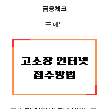
컨
금융체크
텐
츠
메뉴
로
건
너
뛰
기