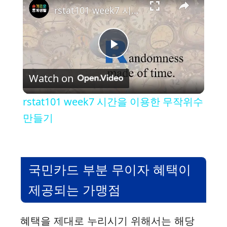
rstat101 week7 시간을 이용한 무작위수 만들기
P
Watch on
l
rstat101 week7 시간을 이용한 무작위수
a
만들기
y
국민카드 부분 무이자 혜택이
V
제공되는 가맹점
i
혜택을 제대로 누리시기 위해서는 해당