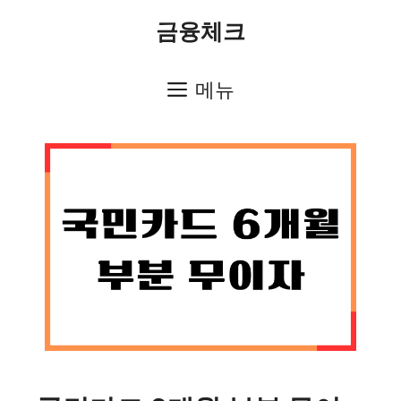
컨
금융체크
텐
츠
메뉴
로
건
너
뛰
기