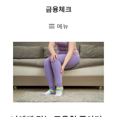
컨
금융체크
텐
츠
메뉴
로
건
너
뛰
기