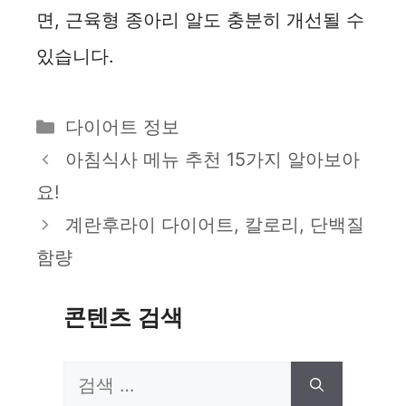
면, 근육형 종아리 알도 충분히 개선될 수
있습니다.
카
다이어트 정보
테
아침식사 메뉴 추천 15가지 알아보아
고
요!
리
계란후라이 다이어트, 칼로리, 단백질
함량
콘텐츠 검색
검