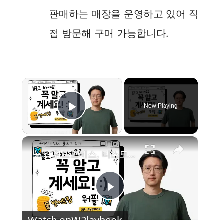
판매하는 매장을 운영하고 있어 직
접 방문해 구매 가능합니다.
×
Now Playing
Play Video
×
워드프레스, 티스토리 블로그하시면 꼭 알고 있어야 하는 해외구글 링크생성기 만들었습니다.
P
Watch on
WPlaybook