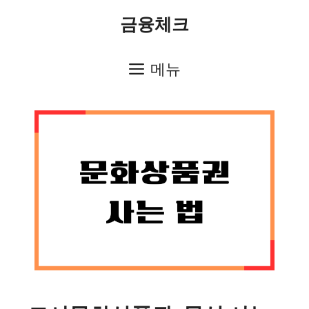
컨
금융체크
텐
츠
메뉴
로
건
너
뛰
기