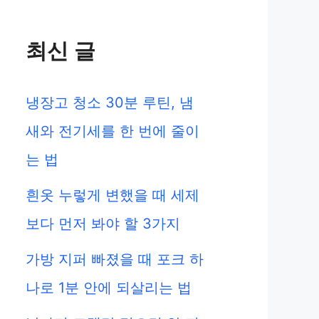
최신 글
냉장고 청소 30분 루틴, 냄
새와 전기세를 한 번에 줄이
는 법
흰옷 누렇게 변했을 때 세제
보다 먼저 봐야 할 3가지
가방 지퍼 빠졌을 때 포크 하
나로 1분 안에 되살리는 법