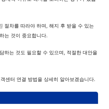
절차를 따라야 하며, 해지 후 받을 수 있는
하는 것이 중요합니다.
담하는 것도 필요할 수 있으며, 적절한 대안을
 고객센터 연결 방법을 상세히 알아보겠습니다.