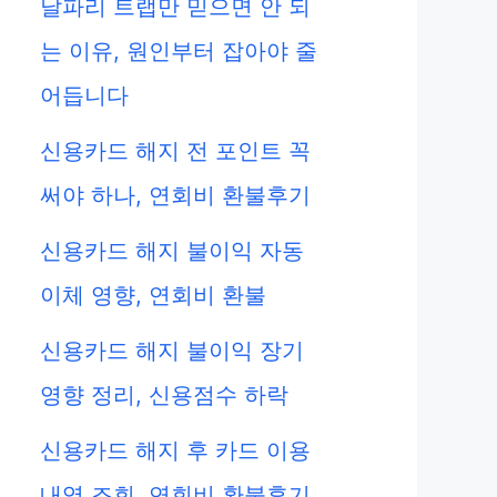
날파리 트랩만 믿으면 안 되
는 이유, 원인부터 잡아야 줄
어듭니다
신용카드 해지 전 포인트 꼭
써야 하나, 연회비 환불후기
신용카드 해지 불이익 자동
이체 영향, 연회비 환불
신용카드 해지 불이익 장기
영향 정리, 신용점수 하락
신용카드 해지 후 카드 이용
내역 조회, 연회비 환불후기