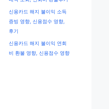
신용카드 해지 불이익 소득
증빙 영향, 신용점수 영향,
후기
신용카드 해지 불이익 연회
비 환불 영향, 신용점수 영향