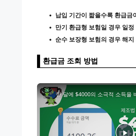
납입 기간이 짧을수록 환급금
만기 환급형 보험일 경우 일정
순수 보장형 보험의 경우 해지
환급금 조회 방법