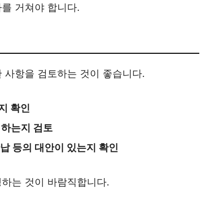
를 거쳐야 합니다.
한 사항을 검토하는 것이 좋습니다.
지 확인
생하는지 검토
완납 등의 대안이 있는지 확인
정하는 것이 바람직합니다.