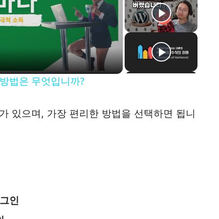
는 방법은 무엇입니까?
가 있으며, 가장 편리한 방법을 선택하면 됩니
로그인