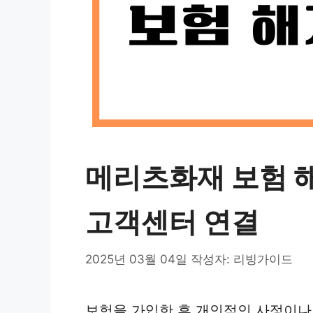
메리츠화재 보험 해
고객센터 연결
2025년 03월 04일
작성자:
리빙가이드
보험을 가입한 후 개인적인 사정이나