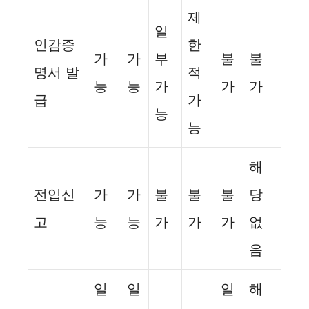
제
일
인감증
한
가
가
부
불
불
명서 발
적
능
능
가
가
가
급
가
능
능
해
전입신
가
가
불
불
불
당
고
능
능
가
가
가
없
음
일
일
일
해