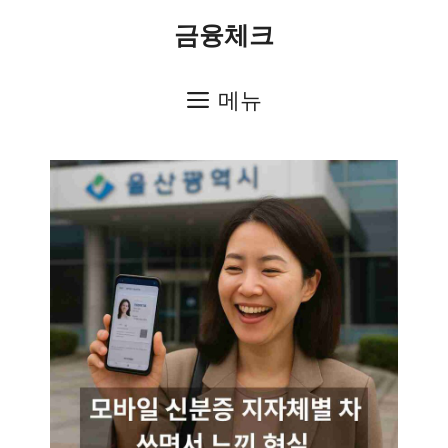
컨
금융체크
텐
츠
메뉴
로
건
너
뛰
기