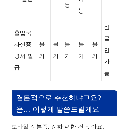
능
능
실
출입국
물
사실증
불
불
불
불
불
만
명서 발
가
가
가
가
가
가
급
능
결론적으로 추천하냐고요?
음… 이렇게 말씀드릴게요
모바일 신분증, 진짜 편한 건 맞아요.