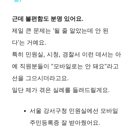
y
근데 불편함도 분명 있어요.
제일 큰 문제는 ‘될 줄 알았는데 안 된
V
다’는 거예요.
i
특히 민원실, 시청, 경찰서 이런 데서는 아
예 직원분들이 “모바일로는 안 돼요”라고
d
선을 그으시더라고요.
e
일단 제가 겪은 실례를 들려드릴게요.
o
서울 강서구청 민원실에선 모바일
주민등록증 잘 받아줬어요.