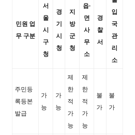
서
읍·
경
지
입
울
면
경
민원 업
기
방
국
시
사
찰
무 구분
시
군
관
구
무
서
청
청
리
청
소
소
제
제
주민등
한
한
가
가
불
불
록등본
적
적
능
능
가
가
발급
가
가
능
능