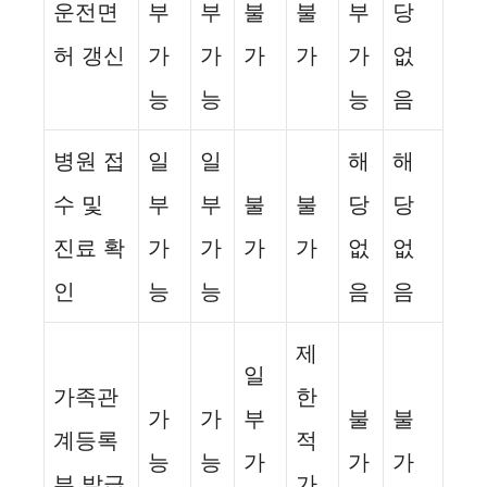
운전면
부
부
불
불
부
당
허 갱신
가
가
가
가
가
없
능
능
능
음
병원 접
일
일
해
해
수 및
부
부
불
불
당
당
진료 확
가
가
가
가
없
없
인
능
능
음
음
제
일
가족관
한
가
가
부
불
불
계등록
적
능
능
가
가
가
부 발급
가