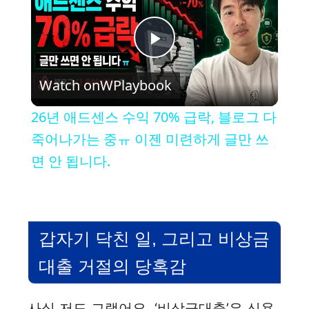
P
Watch on
WPlaybook
l
26년 애드센스 수익 70% 급락, 블로그 다
a
죽어나가는 중ㅠ 이젠 미련하게 글만 쓰
면 안 됩니다.
y
V
갑자기 닥친 일, 그리고 비상금
i
대출 거절의 당혹감
d
사실 저도 그랬어요. ‘비상금대출’은 신용