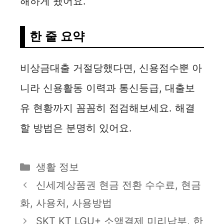
해하게 됐어요.
한 줄 요약
비상금대출 거절당했다면, 신용점수뿐 아
니라 신용활동 이력과 통신등급, 대출보
유 현황까지 꼼꼼히 점검해보세요. 해결
할 방법은 분명히 있어요.
카
생활 정보
테
신세계상품권 현금 전환 수수료, 현금
고
화, 사용처, 사용방법
리
SKT KT LGU+ 소액결제 미리납부, 한