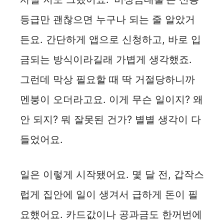
등급만 괜찮으면 누구나 되는 줄 알았거
e
든요. 간단하게 앱으로 신청하고, 바로 입
o
금되는 방식이라길래 가볍게 생각했죠.
그런데 막상 필요할 때 딱 거절당하니까
멘붕이 오더라고요. 이게 무슨 일이지? 왜
안 되지? 뭐 잘못된 건가? 별별 생각이 다
들었어요.
일은 이렇게 시작됐어요. 몇 달 전, 갑작스
럽게 집안에 일이 생겨서 급하게 돈이 필
요했어요. 카드값이나 공과금도 한꺼번에