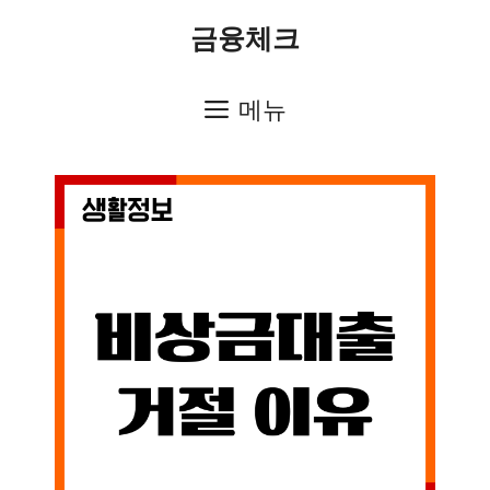
컨
금융체크
텐
츠
메뉴
로
건
너
뛰
기