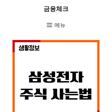
컨
금융체크
텐
츠
메뉴
로
건
너
뛰
기