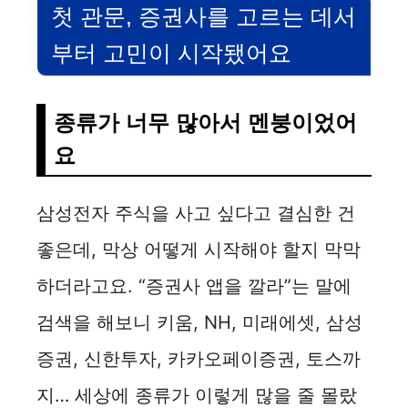
V
첫 관문, 증권사를 고르는 데서
부터 고민이 시작됐어요
i
d
종류가 너무 많아서 멘붕이었어
요
e
삼성전자 주식을 사고 싶다고 결심한 건
o
좋은데, 막상 어떻게 시작해야 할지 막막
하더라고요. “증권사 앱을 깔라”는 말에
검색을 해보니 키움, NH, 미래에셋, 삼성
증권, 신한투자, 카카오페이증권, 토스까
지… 세상에 종류가 이렇게 많을 줄 몰랐