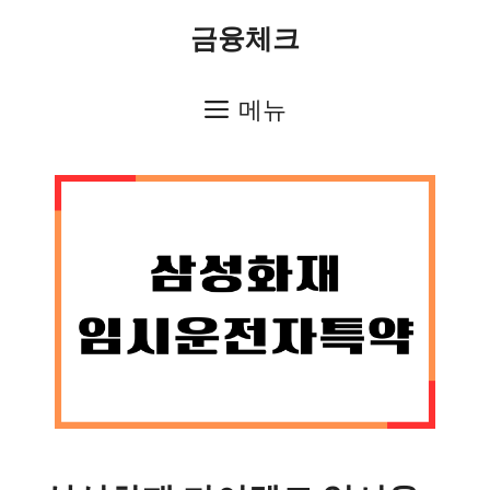
컨
금융체크
텐
츠
메뉴
로
건
너
뛰
기