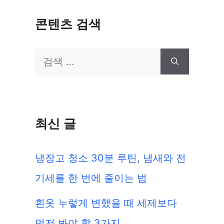
콘텐츠 검색
검
색:
최신 글
냉장고 청소 30분 루틴, 냄새와 전
기세를 한 번에 줄이는 법
흰옷 누렇게 변했을 때 세제보다
먼저 봐야 할 3가지