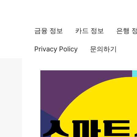
컨
텐
츠
금융 정보
카드 정보
은행 
로
Privacy Policy
문의하기
건
너
뛰
기