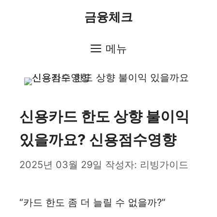
컨
금융체크
텐
츠
메뉴
로
건
너
신용카드 한도 상향 불이익
뛰
있을까요? 신용점수영향
기
2025년 03월 29일
작성자:
리빙가이드
“카드 한도 좀 더 늘릴 수 없을까?”