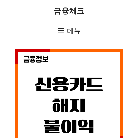
컨
금융체크
텐
츠
메뉴
로
건
너
뛰
기