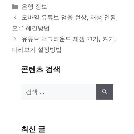
카
은행 정보
테
모바일 유튜브 멈춤 현상, 재생 안됨,
고
오류 해결방법
리
유튜브 백그라운드 재생 끄기, 켜기,
미리보기 설정방법
콘텐츠 검색
검
색:
최신 글