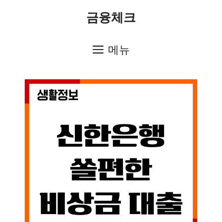
컨
금융체크
텐
츠
메뉴
로
건
너
뛰
기