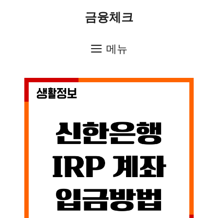
컨
금융체크
텐
츠
메뉴
로
건
너
뛰
기