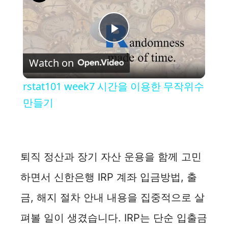
P
Watch on
l
rstat101 week7 시간을 이용한 무작위수
a
만들기
y
퇴직 정산과 장기 자산 운용을 함께 고민
V
하면서 신한은행 IRP 계좌 입금방법, 출
i
금, 해지 절차 안내 내용을 집중적으로 살
펴볼 일이 생겼습니다. IRP는 단순 입출금
d