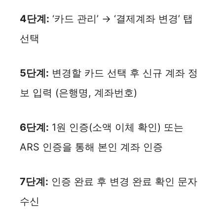
4단계:
‘카드 관리’ → ‘결제계좌 변경’ 탭
선택
5단계:
변경할 카드 선택 후 신규 계좌 정
보 입력 (은행명, 계좌번호)
6단계:
1원 인증(소액 이체 확인) 또는
ARS 인증을 통해 본인 계좌 인증
7단계:
인증 완료 후 변경 완료 확인 문자
수신