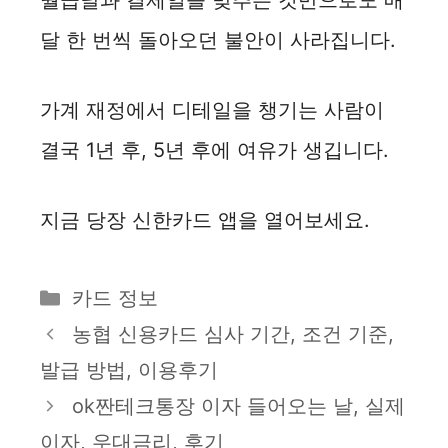
월급날과 결제일을 맞추는 것만으로도 매
달 한 번씩 돌아오던 불안이 사라집니다.
가계 재정에서 디테일을 챙기는 사람이
결국 1년 후, 5년 후에 여유가 생깁니다.
지금 당장 신한카드 앱을 열어보세요.
카
카드 정보
테
농협 신용카드 심사 기간, 조건 기준,
고
발급 방법, 이용후기
리
ok짠테크통장 이자 들어오는 날, 실제
이자, 우대금리, 후기