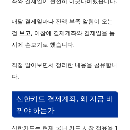
좌와 결제일이 완전히 어긋나버렸습니다.
매달 결제일마다 잔액 부족 알림이 오는
걸 보고, 이참에 결제계좌와 결제일을 동
시에 손보기로 했습니다.
직접 알아보면서 정리한 내용을 공유합니
다.
신한카드 결제계좌, 왜 지금 바
꿔야 하는가
신한카드는 현재 국내 카드 시장 점유율 1