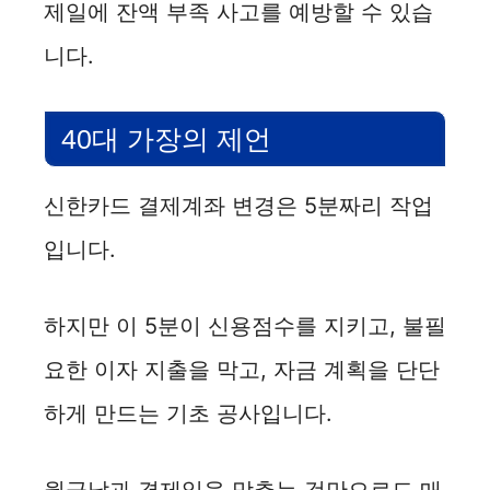
제일에 잔액 부족 사고를 예방할 수 있습
니다.
40대 가장의 제언
신한카드 결제계좌 변경은 5분짜리 작업
입니다.
하지만 이 5분이 신용점수를 지키고, 불필
요한 이자 지출을 막고, 자금 계획을 단단
하게 만드는 기초 공사입니다.