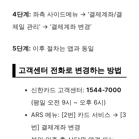
4단계:
좌측 사이드메뉴 → ‘결제계좌/결
제일 관리’ → ‘결제계좌 변경’
5단계:
이후 절차는 앱과 동일
고객센터 전화로 변경하는 방법
신한카드 고객센터:
1544-7000
(평일 오전 9시 ~ 오후 6시)
ARS 메뉴: [2번] 카드 서비스 → [3
번] 결제계좌 변경