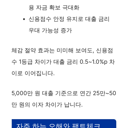
용 자금 확보 극대화
신용점수 안정 유지로 대출 금리
우대 가능성 증가
체감 절약 효과는 미미해 보여도, 신용점
수 1등급 차이가 대출 금리 0.5~1.0%p 차
이로 이어집니다.
5,000만 원 대출 기준으로 연간 25만~50
만 원의 이자 차이가 납니다.
자주 하는 오해와 팩트체크