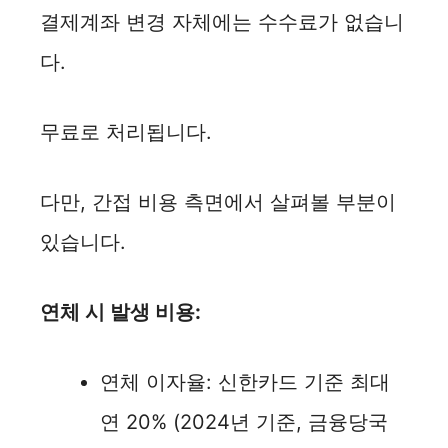
결제계좌 변경 자체에는 수수료가 없습니
다.
무료로 처리됩니다.
다만, 간접 비용 측면에서 살펴볼 부분이
있습니다.
연체 시 발생 비용:
연체 이자율: 신한카드 기준 최대
연 20% (2024년 기준, 금융당국