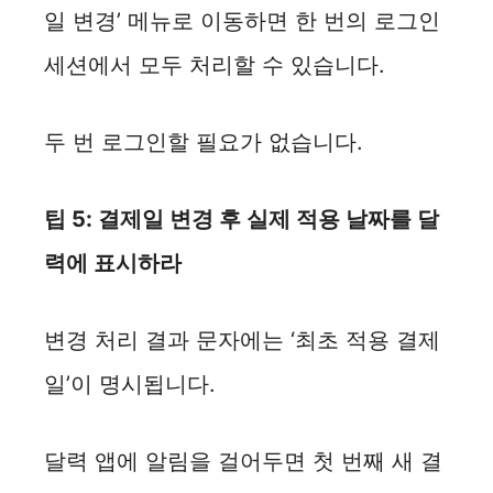
일 변경’ 메뉴로 이동하면 한 번의 로그인
세션에서 모두 처리할 수 있습니다.
두 번 로그인할 필요가 없습니다.
팁 5: 결제일 변경 후 실제 적용 날짜를 달
력에 표시하라
변경 처리 결과 문자에는 ‘최초 적용 결제
일’이 명시됩니다.
달력 앱에 알림을 걸어두면 첫 번째 새 결