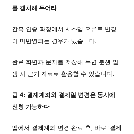
를 캡처해 두어라
간혹 인증 과정에서 시스템 오류로 변경
이 미반영되는 경우가 있습니다.
완료 화면과 문자를 저장해 두면 분쟁 발
생 시 근거 자료로 활용할 수 있습니다.
팁 4: 결제계좌와 결제일 변경은 동시에
신청 가능하다
앱에서 결제계좌 변경 완료 후, 바로 ‘결제