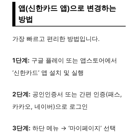
앱(신한카드 앱)으로 변경하는
방법
가장 빠르고 편리한 방법입니다.
1단계:
구글 플레이 또는 앱스토어에서
‘신한카드’ 앱 설치 및 실행
2단계:
공인인증서 또는 간편 인증(패스,
카카오, 네이버)으로 로그인
3단계:
하단 메뉴 → ‘마이페이지’ 선택