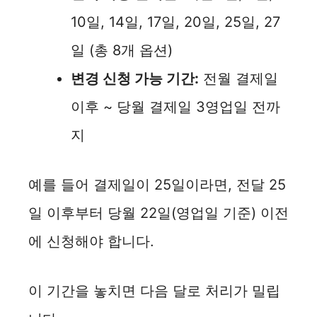
10일, 14일, 17일, 20일, 25일, 27
일 (총 8개 옵션)
변경 신청 가능 기간:
전월 결제일
이후 ~ 당월 결제일 3영업일 전까
지
예를 들어 결제일이 25일이라면, 전달 25
일 이후부터 당월 22일(영업일 기준) 이전
에 신청해야 합니다.
이 기간을 놓치면 다음 달로 처리가 밀립