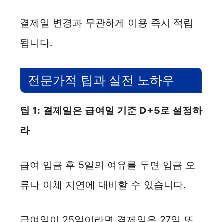
결제일 변경과 무관하게 이용 즉시 적립
됩니다.
전문가적 팁과 실전 노하우
팁 1: 결제일은 급여일 기준 D+5로 설정하
라
급여 입금 후 5일의 여유를 두면 입금 오
류나 이체 지연에 대비할 수 있습니다.
급여일이 25일이라면 결제일은 27일 또