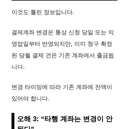
이것도 틀린 정보입니다.
결제계좌 변경은 통상 신청 당일 또는 익
영업일부터 반영되지만, 이미 청구 확정
된 당월 결제 건은 기존 계좌에서 출금됩
니다.
변경 타이밍에 따라 기존 계좌에 잔액이
있어야 합니다.
오해 3: “타행 계좌는 변경이 안