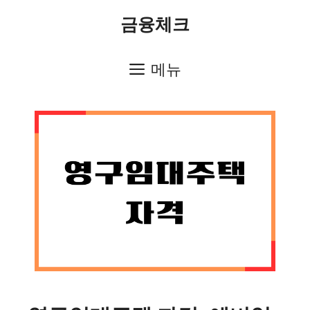
컨
금융체크
텐
츠
메뉴
로
건
너
뛰
기