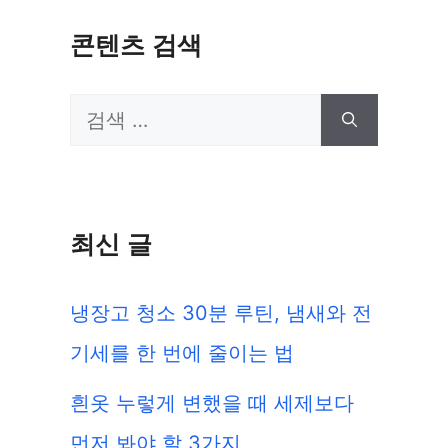
콘텐츠 검색
검
색:
최신 글
냉장고 청소 30분 루틴, 냄새와 전
기세를 한 번에 줄이는 법
흰옷 누렇게 변했을 때 세제보다
먼저 봐야 할 3가지