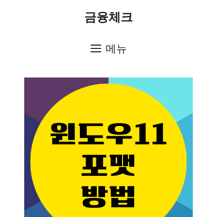
컨
금융체크
텐
츠
메뉴
로
건
너
뛰
기