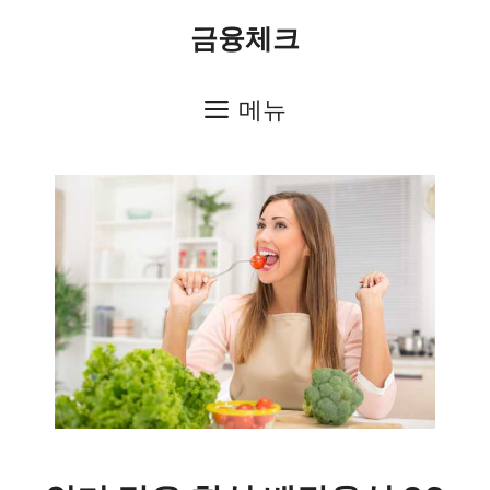
컨
금융체크
텐
츠
메뉴
로
건
너
뛰
기