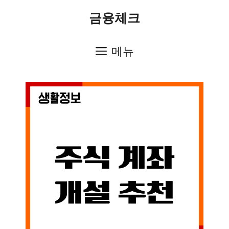
컨
금융체크
텐
츠
메뉴
로
건
너
뛰
기