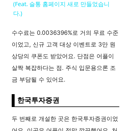
a
(Feat. 슬통 홈페이지 새로 만들었습니
다.)
y
수수료는 0.0036396%로 거의 무료 수준
V
이었고, 신규 고객 대상 이벤트로 3만 원
i
상당의 쿠폰도 받았어요. 단점은 어플이
살짝 복잡하다는 점. 주식 입문용으론 조
d
금 부담될 수 있어요.
e
한국투자증권
o
두 번째로 개설한 곳은 한국투자증권이었
어요. 이곳은 어플이 정말 깔끔했어요. 처