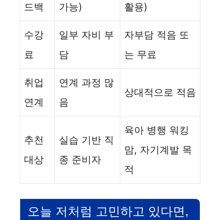
드백
가능)
활용)
수강
일부 자비 부
자부담 적음 또
료
담
는 무료
취업
연계 과정 많
상대적으로 적음
연계
음
육아 병행 워킹
추천
실습 기반 직
맘, 자기계발 목
대상
종 준비자
적
오늘 저처럼 고민하고 있다면,