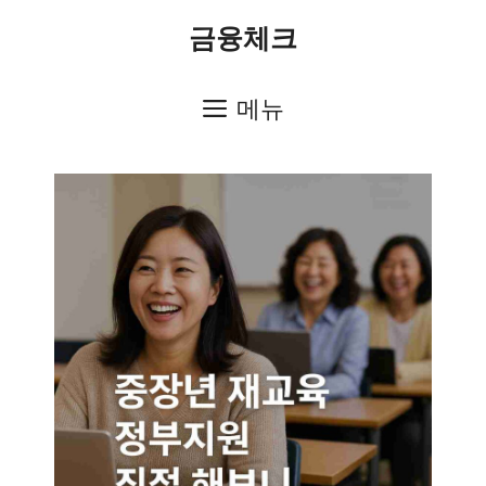
컨
금융체크
텐
츠
메뉴
로
건
너
뛰
기