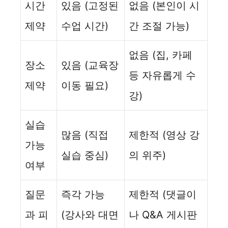
시간
있음 (고정된
없음 (본인이 시
제약
수업 시간)
간 조절 가능)
없음 (집, 카페
장소
있음 (교육장
등 자유롭게 수
제약
이동 필요)
강)
실습
많음 (직접
제한적 (영상 강
가능
실습 중심)
의 위주)
여부
질문
즉각 가능
제한적 (댓글이
과 피
(강사와 대면
나 Q&A 게시판