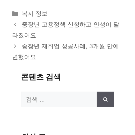
카
복지 정보
테
중장년 고용정책 신청하고 인생이 달
고
라졌어요
리
중장년 재취업 성공사례, 3개월 만에
변했어요
콘텐츠 검색
검
색: