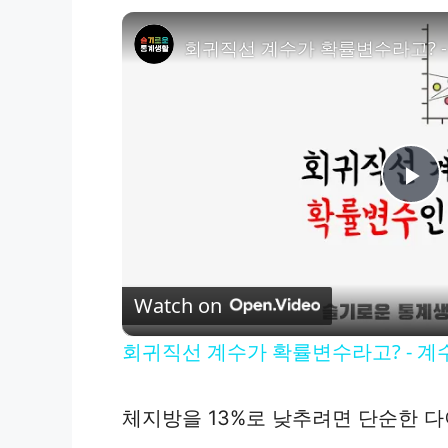
P
l
Watch on
a
회귀직선 계수가 확률변수라고? - 계수의
y
체지방을 13%로 낮추려면 단순한 
V