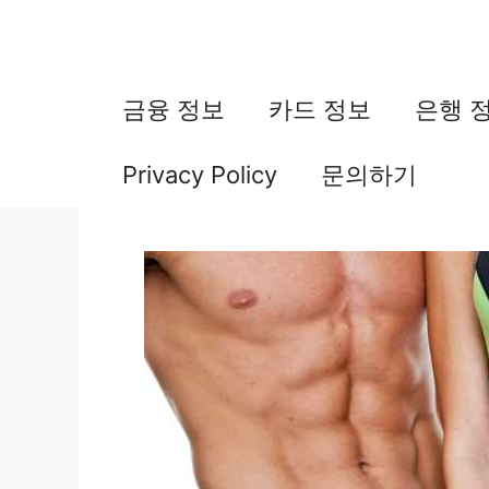
컨
텐
츠
금융 정보
카드 정보
은행 
로
Privacy Policy
문의하기
건
너
뛰
기