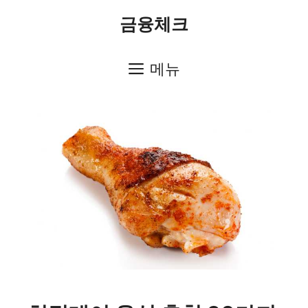
컨
금융체크
텐
츠
메뉴
로
건
너
뛰
기