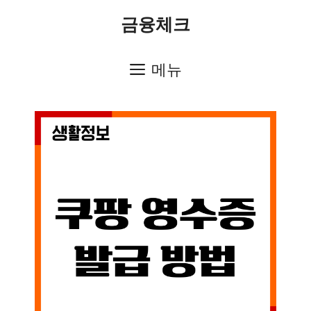
컨
금융체크
텐
츠
메뉴
로
건
너
뛰
기