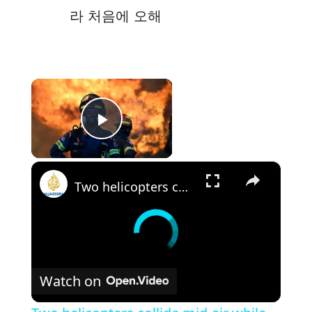
라 처음에 오해
×
Play Video
×
Two helicopters collide mid-air while tackling wildfires in Greece
Watch on