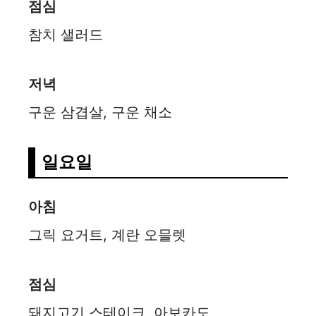
점심
참치 샐러드
저녁
구운 삼겹살, 구운 채소
일요일
아침
그릭 요거트, 계란 오믈렛
점심
돼지고기 스테이크, 아보카도