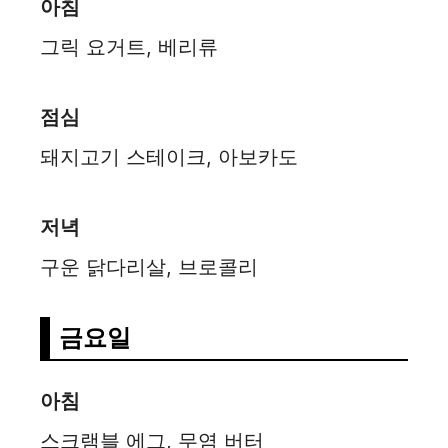
아침
그릭 요거트, 베리류
점심
돼지고기 스테이크, 아보카도
저녁
구운 닭다리살, 브로콜리
금요일
아침
스크램블 에그, 무염 버터