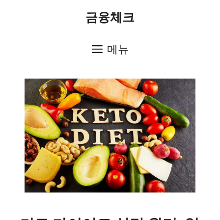
컨
금융체크
텐
츠
메뉴
로
건
너
뛰
기