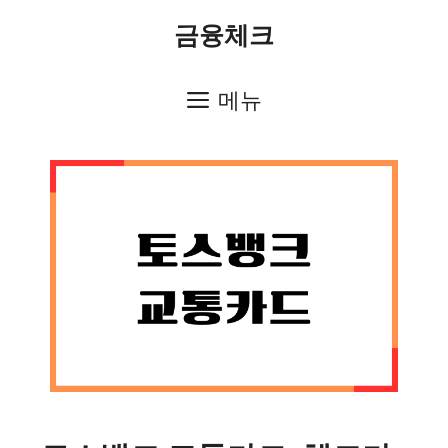
컨
금융체크
텐
츠
메뉴
로
건
너
뛰
기