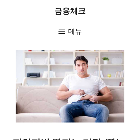
컨
금융체크
텐
츠
메뉴
로
건
너
뛰
기