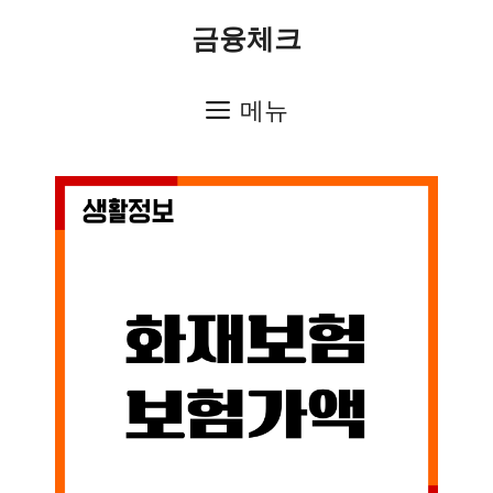
컨
금융체크
텐
츠
메뉴
로
건
너
뛰
기