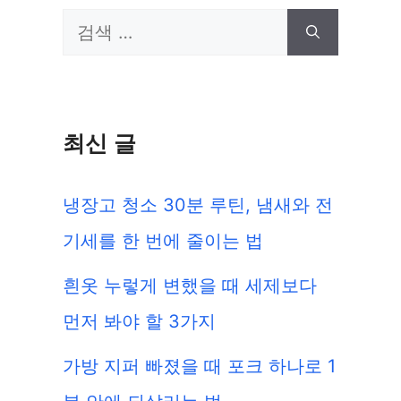
검
색:
최신 글
냉장고 청소 30분 루틴, 냄새와 전
기세를 한 번에 줄이는 법
흰옷 누렇게 변했을 때 세제보다
먼저 봐야 할 3가지
가방 지퍼 빠졌을 때 포크 하나로 1