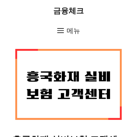
컨
금융체크
텐
츠
메뉴
로
건
너
뛰
기