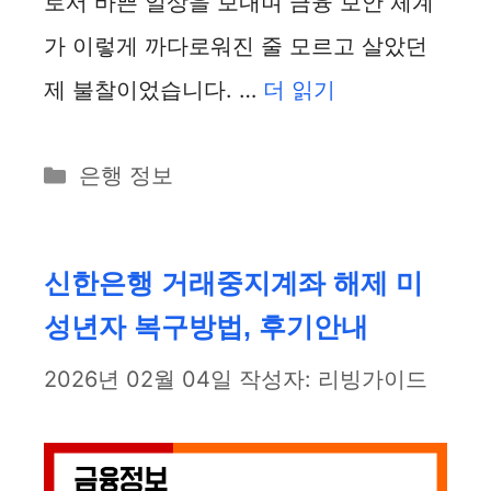
로서 바쁜 일상을 보내며 금융 보안 체계
가 이렇게 까다로워진 줄 모르고 살았던
제 불찰이었습니다. …
더 읽기
카
은행 정보
테
고
리
신한은행 거래중지계좌 해제 미
성년자 복구방법, 후기안내
2026년 02월 04일
작성자:
리빙가이드