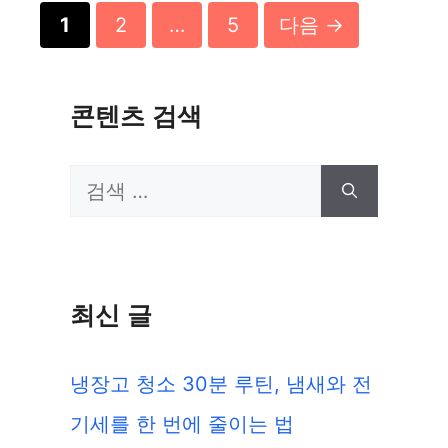
리
페
페
페
1
2
…
5
다음
→
이
이
이
지
지
지
콘텐츠 검색
검
색:
최신 글
냉장고 청소 30분 루틴, 냄새와 전
기세를 한 번에 줄이는 법