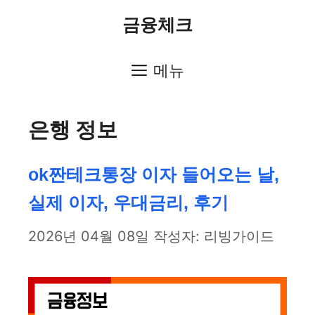
컨
금융체크
텐
츠
메뉴
로
은행 정보
건
너
ok짠테크통장 이자 들어오는 날,
뛰
실제 이자, 우대금리, 후기
기
2026년 04월 08일
작성자:
리빙가이드