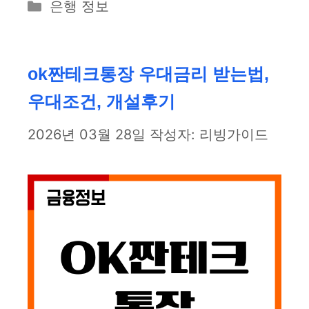
카
은행 정보
테
고
리
ok짠테크통장 우대금리 받는법,
우대조건, 개설후기
2026년 03월 28일
작성자:
리빙가이드