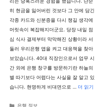
리는 당혹스러운 경험을 했습니다. 단순
히 현금을 잃어버린 것보다 그 안에 담긴
각종 카드와 신분증을 다시 챙길 생각에
머릿속이 복잡해지더군요. 당장 내일 점
심 식사 결제부터 막막해진 상황이라 서
둘러 우리은행 앱을 켜고 대응책을 찾아
보았습니다. 40대 직장인으로서 업무 시
간 외에 은행 창구를 방문하기란 하늘의
별 따기보다 어렵다는 사실을 잘 알고 있
습니다. 현명하게 비대면으로 …
더 읽기
카
은행 정보